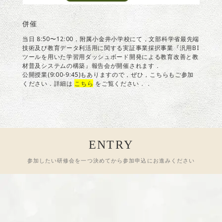
併催
当日 8:50〜12:00，附属小金井小学校にて，文部科学省最先端
技術及び教育データ利活用に関する実証事業採択事業『汎用BI
ツールを用いた学習用ダッシュボード開発による教育改善と教
材普及システムの構築』報告会が開催されます．
公開授業(9:00-9:45)もありますので，ぜひ，こちらもご参加
ください．詳細は
こちら
をご覧ください．．
ENTRY
参加したい研修会を一つ決めてから参加申込にお進みください