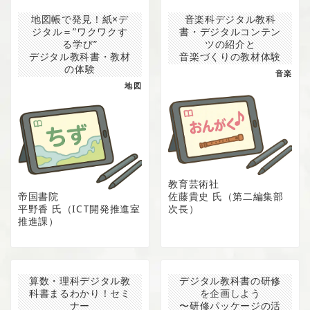
地図帳で発見！紙×デ
音楽科デジタル教科
ジタル＝”ワクワクす
書・デジタルコンテン
る学び”
ツの紹介と
デジタル教科書・教材
音楽づくりの教材体験
の体験
音楽
地図
教育芸術社
帝国書院
佐藤貴史 氏（第二編集部
平野香 氏（ICT開発推進室
次長）
推進課）
算数・理科デジタル教
デジタル教科書の研修
科書まるわかり！セミ
を企画しよう
ナー
〜研修パッケージの活