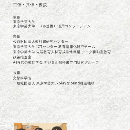
主催・共催・後援
主催
東京学芸大学
東京学芸大学・３市連携IT活用コンソーシアム
共催
公益財団法人教科書研究センター
東京学芸大学 ICTセンター 教育情報化研究チーム
東京学芸大学 先端教育人材育成推進機構 データ駆動型教育・
政策推進室
AI時代の教育学会 デジタル教科書専門研究グループ
後援
文部科学省
一般社団法人 東京学芸大Explayground推進機構