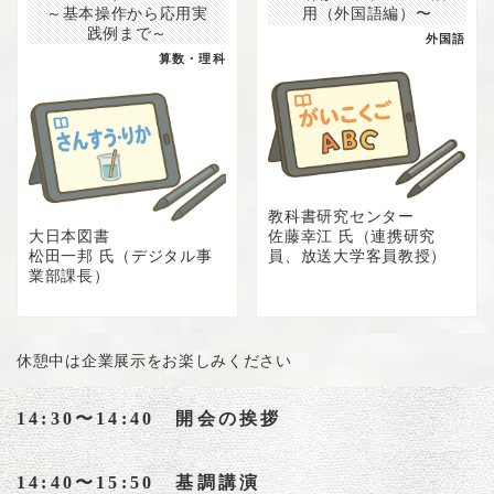
～基本操作から応用実
用（外国語編）〜
践例まで～
外国語
算数・理科
教科書研究センター
大日本図書
佐藤幸江 氏（連携研究
松田一邦 氏（デジタル事
員、放送大学客員教授）
業部課長）
休憩中は企業展示をお楽しみください
14:30〜14:40 開会の挨拶
14:40〜15:50 基調講演