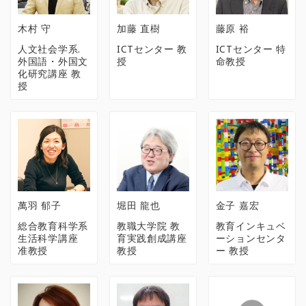
木村 守
加藤 直樹
藤原 裕
人文社会学系.
ICTセンター 教
ICTセンター 特
外国語・外国文
授
命教授
化研究講座 教
授
萬羽 郁子
堀田 龍也
金子 嘉宏
総合教育科学系
教職大学院 教
教育インキュベ
生活科学講座
育実践創成講座
ーションセンタ
准教授
教授
ー 教授