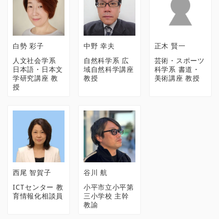
白勢 彩子
中野 幸夫
正木 賢一
人文社会学系
自然科学系 広
芸術・スポーツ
日本語・日本文
域自然科学講座
科学系 書道・
学研究講座 教
教授
美術講座 教授
授
西尾 智賀子
谷川 航
ICTセンター 教
小平市立小平第
育情報化相談員
三小学校 主幹
教諭