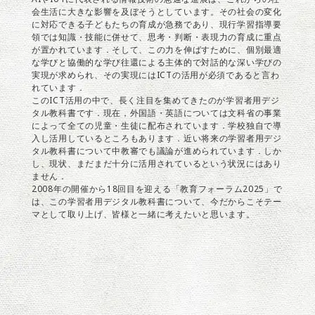
会生活に大きな影響を及ぼそうとしています。その社会の変化
に対応できる子どもたちの育成が急務であり、現行学習指導要
領では知識・技能に併せて、思考・判断・表現力の育成に重点
が置かれています．そして、この力を伸ばすために、個別最適
な学びと協働的な学び往還による主体的で対話的な深い学びの
実現が求められ、その実現にはICTの活用が必須であると言わ
れています．
このICT活用の中で、長く注目を集めてきたのが学習者用デジ
タル教科書です．現在，外国語・英語については文科省の事業
によって全ての児童・生徒に配布されています．学校独自で導
入し活用しているところもあります．近い将来の学習者用デジ
タル教科書について中教審でも議論が進められています．しか
し、現状、まだまだ十分に活用されているという状況にはあり
ません．
2008年の開催から18回目を迎える「教育フォーラム2025」で
は、この学習者用デジタル教科書について、今だからこそテー
マとして取り上げ、皆様と一緒に考えたいと思います。