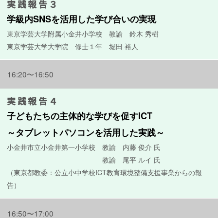
実践報告３
学級内SNSを活用した学び合いの実現
東京学芸大学附属小金井小学校 教諭 鈴木 秀樹
東京学芸大学大学院 修士１年 堀田 裕人
16:20〜16:50
実践報告４
子どもたちの主体的な学びを促すICT
～タブレットパソコンを活用した実践～
小金井市立小金井第一小学校 教諭 内藤 俊介 氏
教諭 尾平 ルイ 氏
（東京都教委：公立小中学校ICT教育環境整備支援事業からの報
告）
16:50〜17:00