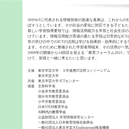
AIやIoTに代表される情報技術の急速な進展は、これから
ぼそうとしています。その社会の変化に対応できる子どもた
新しい学習指導要領では、情報活用能力を学習と社会生活の
けています。
情報活用能力育成の最たる手段は日常的なICT
常の学びの中でのICTの活用は学びを効果的・効率的にする
ます。そのために整備された学習者用端末、その活用が一気
2008年の開催から14回目を迎える「教育フォーラム2021」
けて、皆様と一緒に考えたいと思います。
主催 東京学芸大学・３市連携IT活用コンソーシアム
東京学芸大学
共催 東京学芸大学 ICTセンター
後援 文部科学省
小金井市教育委員会
国分寺市教育委員会
小平市教育委員会
日本STEM教育学会
AI時代の教育学会
公益財団法人 学習情報研究センター
一般社団法人日本教育情報化振興会
一般社団法人東京学芸大Explayground推進機構