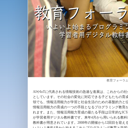
教育フォーラム20
AIやIoTに代表される情報技術の急速な進展は、これからの
としています。その社会の変化に対応できる子どもたちの育
領でも、情報活用能力が学習と社会生活のための基盤的力と
情報活用能力の育成の一つの手段となるプログラミング教育が
れます。また、情報活用能力育成の最たる手段は日常的なIC
が学習者用デジタル教科書です。来年4月から用いられる教科
教科書が用意されています。2008年の開催から12回目を迎える
いよいよ来年4月から始まるこれらプログラミング教育と学習