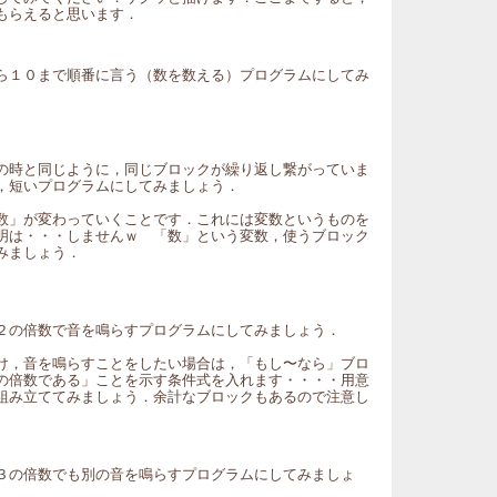
もらえると思います．
ら１０まで順番に言う（数を数える）プログラムにしてみ
の時と同じように，同じブロックが繰り返し繋がっていま
，短いプログラムにしてみましょう．
数」が変わっていくことです．これには変数というものを
明は・・・しませんｗ 「数」という変数，使うブロック
みましょう．
２の倍数で音を鳴らすプログラムにしてみましょう．
け，音を鳴らすことをしたい場合は，「もし〜なら」ブロ
の倍数である」ことを示す条件式を入れます・・・・用意
組み立ててみましょう．余計なブロックもあるので注意し
３の倍数でも別の音を鳴らすプログラムにしてみましょ