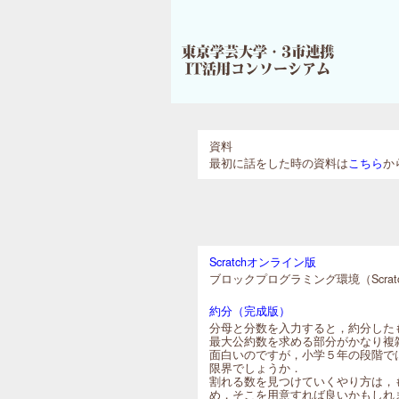
資料
最初に話をした時の資料は
こちら
か
Scratchオンライン版
ブロックプログラミング環境（Scra
約分（完成版）
分母と分数を入力すると，約分した
最大公約数を求める部分がかなり複
面白いのですが，小学５年の段階で
限界でしょうか．
割れる数を見つけていくやり方は，
め，そこを用意すれば良いかもしれ