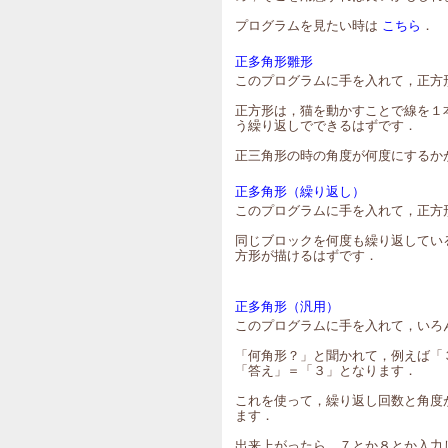
プログラムを見たい時は
こちら
．
正多角形雛形
このプログラムに手を入れて，正方
正方形は，猫を動かすことで線を１
う繰り返しでできるはずです．
正三角形の時の角度が何度にするか
正多角形（繰り返し）
このプログラムに手を入れて，正方
同じブロックを何度も繰り返してい
方形が描けるはずです．
正多角形（汎用）
このプログラムに手を入れて，いろ
「何角形？」と聞かれて，例えば「
「答え」＝「３」となります．
これを使って，繰り返し回数と角度
ます．
出来上がったら，７とか８とか入力