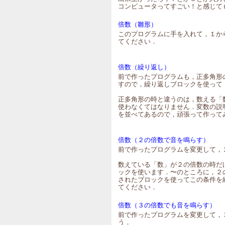
コンピュータってすごい！と感じて
倍数（雛形）
このプログラムに手を入れて，１か
てください．
倍数（繰り返し）
前で作ったプログラムも，正多角形
すので，繰り返しブロックを使って
正多角形の時と違うのは，数える「
使わなくてはなりません．変数の説
を並べてあるので，頑張って作って
倍数（２の倍数で音を鳴らす）
前で作ったプログラムを変更して，
数えている「数」が２の倍数の時だ
ックを使います．〜のところに，２
されたブロックを使ってこの条件を
てください．
倍数（３の倍数でも音を鳴らす）
前で作ったプログラムを変更して，
う．